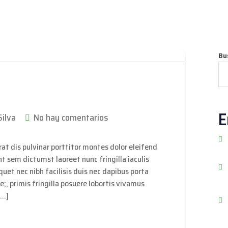
Bu
E
ilva
No hay comentarios
at dis pulvinar porttitor montes dolor eleifend
nt sem dictumst laoreet nunc fringilla iaculis
uet nec nibh facilisis duis nec dapibus porta
e;, primis fringilla posuere lobortis vivamus
[…]