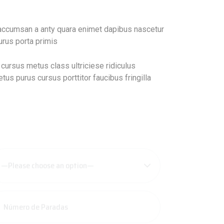
e accumsan a anty quara enimet dapibus nascetur
urus porta primis
y cursus metus class ultriciese ridiculus
us purus cursus porttitor faucibus fringilla