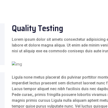
Quality Testing
Lorem ipsum dolor sit amets consectetur adipisicing e
labore et dolore magna aliqua. Ut enim ade minim veni
nisi ut aliquip exe ea commodo coniseqs duis aute irur
Ligula none metus placerat dis pulvinar porttitor monte
imperdiet lectus praesent sem dictumst laoreet nunc fri
Lacus tempor aliquet nec nibh facilisis duis nec dapibu
Pede curae;, primis fringilla posuere lobortis vivamu
magnis primis cursus Ligula nulla aliquam aptent metu
tempor quise purus vulputate nunc. Vel luctus quisque 