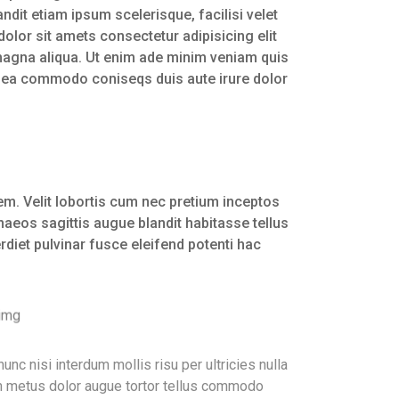
ndit etiam ipsum scelerisque, facilisi velet
dolor sit amets consectetur adipisicing elit
magna aliqua. Ut enim ade minim veniam quis
xe ea commodo coniseqs duis aute irure dolor
m. Velit lobortis cum nec pretium inceptos
aeos sagittis augue blandit habitasse tellus
rdiet pulvinar fusce eleifend potenti hac
c nisi interdum mollis risu per ultricies nulla
m metus dolor augue tortor tellus commodo