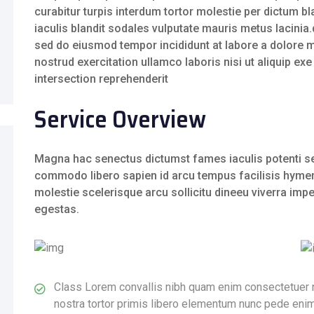
curabitur turpis interdum tortor molestie per dictum bla
iaculis blandit sodales vulputate mauris metus lacinia.
sed do eiusmod tempor incididunt at labore a dolore 
nostrud exercitation ullamco laboris nisi ut aliquip e
intersection reprehenderit
Service Overview
Magna hac senectus dictumst fames iaculis potenti se
commodo libero sapien id arcu tempus facilisis hymen
molestie scelerisque arcu sollicitu dineeu viverra impe
egestas.
Class Lorem convallis nibh quam enim consectetuer nun
nostra tortor primis libero elementum nunc pede eni