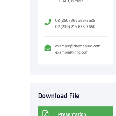
FL 32401, Buffelo
02 (250) 365 256-3625
02 (230) 214 635-3650
example@themepure.com
example@info.com
Download File
Presentation